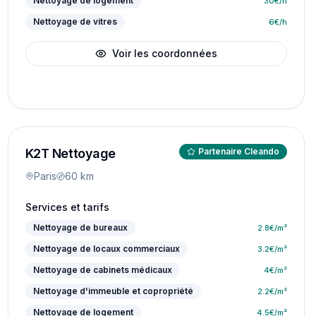
Nettoyage de logement
30
€/h
Nettoyage de vitres
6
€/h
Voir les coordonnées
K2T Nettoyage
Partenaire Cleando
Paris
60 km
Services et tarifs
Nettoyage de bureaux
2.8
€/m²
Nettoyage de locaux commerciaux
3.2
€/m²
Nettoyage de cabinets médicaux
4
€/m²
Nettoyage d'immeuble et copropriété
2.2
€/m²
Nettoyage de logement
4.5
€/m²