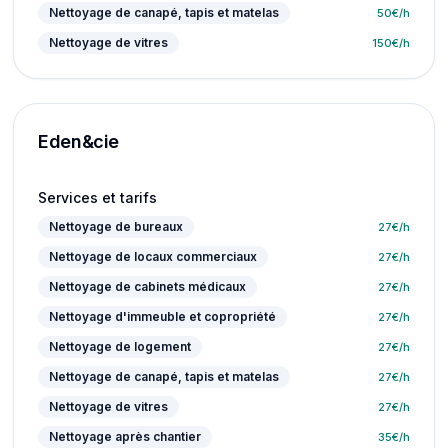
Nettoyage de canapé, tapis et matelas
50
€/h
Nettoyage de vitres
150
€/h
Eden&cie
Services et tarifs
Nettoyage de bureaux
27
€/h
Nettoyage de locaux commerciaux
27
€/h
Nettoyage de cabinets médicaux
27
€/h
Nettoyage d'immeuble et copropriété
27
€/h
Nettoyage de logement
27
€/h
Nettoyage de canapé, tapis et matelas
27
€/h
Nettoyage de vitres
27
€/h
Nettoyage après chantier
35
€/h