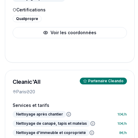
Certifications
Qualipropre
Voir les coordonnées
Cleanic'All
Partenaire Cleando
Paris
20
Services et tarifs
Nettoyage après chantier
10
€/h
Nettoyage de canapé, tapis et matelas
10
€/h
Nettoyage d'immeuble et copropriété
8
€/h