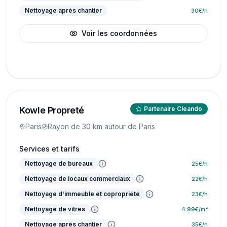
Nettoyage après chantier
30
€/h
Voir les coordonnées
Kowle Propreté
Partenaire Cleando
Paris
Rayon de 30 km autour de Paris
Services et tarifs
Nettoyage de bureaux
25
€/h
Nettoyage de locaux commerciaux
22
€/h
Nettoyage d'immeuble et copropriété
23
€/h
Nettoyage de vitres
4.99
€/m²
Nettoyage après chantier
35
€/h