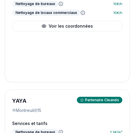
Nettoyage de bureaux
10
€/h
Nettoyage de locaux commerciaux
10
€/h
Voir les coordonnées
YAYA
Partenaire Cleando
Montreuil
15
Services et tarifs
Nettoyage de bureaux
2.5
€/m²