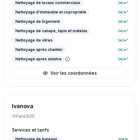
Nettoyage de locaux commerciaux
5
€/m²
Nettoyage d'immeuble et copropriété
5
€/m²
Nettoyage de logement
5
€/m²
Nettoyage de canapé, tapis et matelas
5
€/m²
Nettoyage de vitres
5
€/m²
Nettoyage après chantier
5
€/m²
Nettoyage après sinistre
5
€/m²
Voir les coordonnées
Ivanova
Paris
20
Services et tarifs
Nettoyage de bureaux
30
€/h