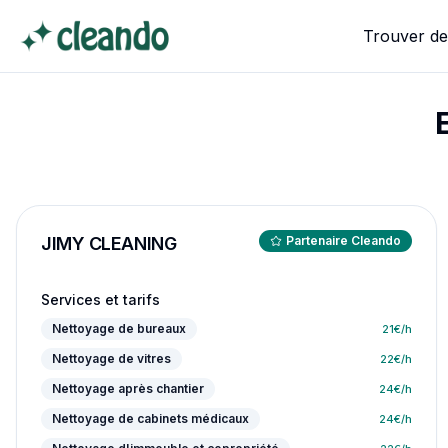
Trouver de
JIMY CLEANING
Partenaire Cleando
Services et tarifs
Nettoyage de bureaux
21
€/h
Nettoyage de vitres
22
€/h
Nettoyage après chantier
24
€/h
Nettoyage de cabinets médicaux
24
€/h