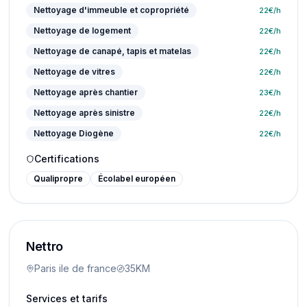
Nettoyage d'immeuble et copropriété
22
€/h
Nettoyage de logement
22
€/h
Nettoyage de canapé, tapis et matelas
22
€/h
Nettoyage de vitres
22
€/h
Nettoyage après chantier
23
€/h
Nettoyage après sinistre
22
€/h
Nettoyage Diogène
22
€/h
Certifications
Qualipropre
Écolabel européen
Nettro
Paris ile de france
35KM
Services et tarifs