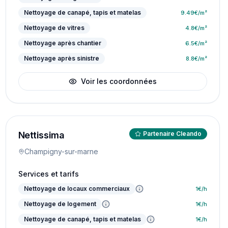
Nettoyage de canapé, tapis et matelas
9.49
€/m²
Nettoyage de vitres
4.8
€/m²
Nettoyage après chantier
6.5
€/m²
Nettoyage après sinistre
8.8
€/m²
Voir les coordonnées
Nettissima
Partenaire Cleando
Champigny-sur-marne
Services et tarifs
Nettoyage de locaux commerciaux
1
€/h
Nettoyage de logement
1
€/h
Nettoyage de canapé, tapis et matelas
1
€/h