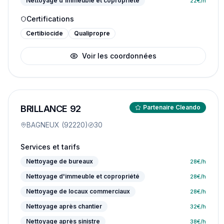
Nettoyage d'immeuble et copropriété
22
€/h
Certifications
Certibiocide
Qualipropre
Voir les coordonnées
BRILLANCE 92
Partenaire Cleando
BAGNEUX (92220)
30
Services et tarifs
Nettoyage de bureaux
28
€/h
Nettoyage d'immeuble et copropriété
28
€/h
Nettoyage de locaux commerciaux
28
€/h
Nettoyage après chantier
32
€/h
Nettoyage après sinistre
38
€/h